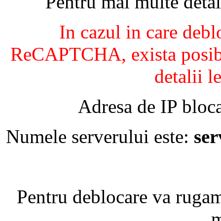
Pentru mai multe detal
In cazul in care debl
ReCAPTCHA, exista posibil
detalii l
Adresa de IP bloca
Numele serverului este:
se
Pentru deblocare va ruga
m